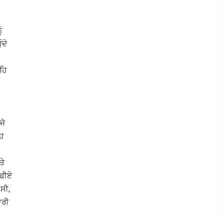
ੰ
ੰਦੇ
।
ਹਿ
ਜੋ
ਉਹ
ਤੇ
ਾਫੀਏ
 ਸੀ,
ਾਰੀ