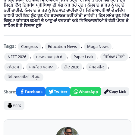
ਸਿਰਫ਼ ਇੱਕ ਨਿਰਪੱਖ ਪ੍ਰੀਖਿਆ ਦੀ ਮੰਗ ਕਰ ਰਹੇ ਹਨ। ਨੌਜਵਾਨ ਭਾਰਤ ਨੂੰ ਬਹਾਨੇ
ਨਹੀਂ ਚਾਹੀਦੇ, ਨੌਜਵਾਨ ਭਾਰਤ ਨੂੰ ਇਨਸਾਫ਼ ਚਾਹੀਦਾ ਹੈ। ਵਿਦਿਆਰਥੀਆਂ ਦੇ ਭਵਿੱਖ
ਨਾਲ ਹੋ ਰਹੀ ਇਹ ਲੁੱਟ ਹੁਣ ਹੋਰ ਬਰਦਾਸ਼ਤ ਨਹੀਂ ਕੀਤੀ ਜਾਵੇਗੀ। ਇਸ ਸਮੇਤ ਹੁਣ ਵਿੱਚ
ਜ਼ਿਲ੍ਾ ਕਾਂਗਰਸ ਕਮੇਟੀ ਦੇ ਆਗੂਆਂ ਵਰਕਰਾਂ ਅਤੇ ਵਿਦਿਆਰਥੀਆਂ ਨੇ ਵੱਡੀ ਪੱਧਰ ਤੇ
ਸ਼ਾਮਿਲ ਹੋ ਕੇ ਵਿਚਾਰ ਸੁਣੇ
Tags:
,
,
,
Congress
Education News
Moga News
,
,
,
,
NEET 2026
news punjab di
Paper Leak
ਸਿੱਖਿਆ ਮੰਤਰੀ
,
,
,
,
ਕਾਂਗਰਸ
ਧਰਮੇਂਦਰ ਪ੍ਰਧਾਨ
ਨੀਟ 2026
ਪੇਪਰ ਲੀਕ
ਵਿਦਿਆਰਥੀਆਂ ਦੀ ਗੂੰਜ
Share:
Facebook
Twitter
WhatsApp
Copy Link
Print